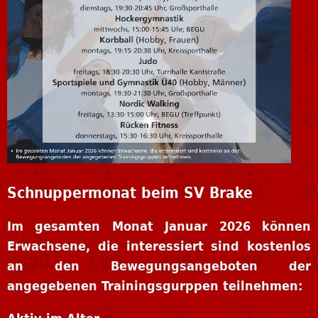
Schnuppermonat beim SV Brake
Im gesamten Monat Januar 2026 können
Erwachsene, die interessiert sind kostenlos
an den Bewegungsangeboten der
angegebenen Trainingsgurppen teilnehmen:
Aktiv im Alter