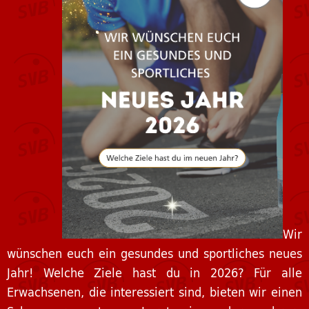
Karate Shojikido
Karate Shotokan
Kindersport
Korbball
Leichtathletik & Lauftreff
Schwimmen & Aquasport
Tanzen
Wir
wünschen euch ein gesundes und sportliches neues
Tennis
Jahr! Welche Ziele hast du in 2026? Für alle
Erwachsenen, die interessiert sind, bieten wir einen