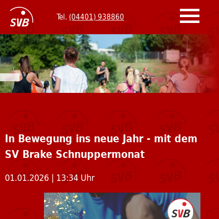
Tel.
(04401) 938860
Badminton
Basketball
Fitness & Gymnastik
Fußball
In Bewegung ins neue Jahr - mit dem
Gesundheitssport
SV Brake Schnuppermonat
Handball
01.01.2026 | 13:34 Uhr
Judo