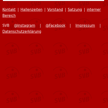
Karate Shojikido
Kontakt
|
Hallenzeiten
|
Vorstand
|
Satzung
|
interner
Bereich
Karate Shotokan
SVB
@Instagram
|
@Facebook
|
Impressum
|
Kindersport
Datenschutzerklärung
Korbball
Leichtathletik & Lauftreff
Schwimmen & Aquasport
Tanzen
Tennis