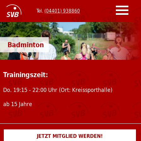
Tel.
(04401) 938860
Badminton
Basketball
Badminton
Fitness & Gymnastik
Trainingszeit:
Fußball
Do. 19:15 - 22:00 Uhr (Ort: Kreissporthalle)
Gesundheitssport
ab 15 Jahre
Handball
Judo
JETZT MITGLIED WERDEN!